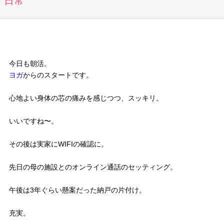
日常
今日も朝活。
ヨガ
からのスタートです。
心地よい身体の芯の痛みを感じつつ、スッキリ。
いいですね〜。
その後は実家にWIFIの確認に。
先日の母の施設とのオンライン通話のセッティング。
午後は3年ぐらい懸案だった納戸の片付け。
充実。