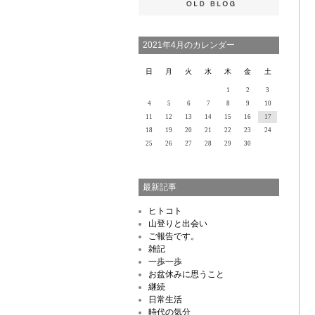
2021年4月のカレンダー
日
月
火
水
木
金
土
1
2
3
4
5
6
7
8
9
10
11
12
13
14
15
16
17
18
19
20
21
22
23
24
25
26
27
28
29
30
最新記事
ヒトコト
山登りと出会い
ご報告です。
雑記
一歩一歩
お盆休みに思うこと
継続
日常生活
時代の気分